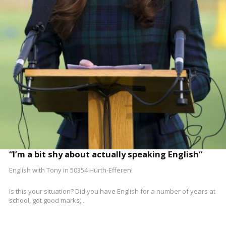
MEHR LESEN
“I’m a bit shy about actually speaking English“
English with Tony in 50354 Hürth-Efferen!
Is this your situation? Did you have English for a number of years at
school, got good marks,..