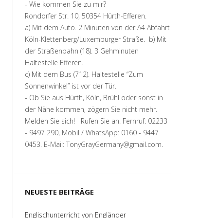
- Wie kommen Sie zu mir?
Rondorfer Str. 10, 50354 Hürth-Efferen.
a) Mit dem Auto. 2 Minuten von der A4 Abfahrt
Köln-Klettenberg/Luxemburger Straße. b) Mit
der Straßenbahn (18). 3 Gehminuten
Haltestelle Efferen.
c) Mit dem Bus (712). Haltestelle “Zum
Sonnenwinkel” ist vor der Tür.
- Ob Sie aus Hürth, Köln, Brühl oder sonst in
der Nähe kommen, zögern Sie nicht mehr.
Melden Sie sich! Rufen Sie an: Fernruf: 02233
- 9497 290, Mobil / WhatsApp: 0160 - 9447
0453. E-Mail: TonyGrayGermany@gmail.com.
NEUESTE BEITRÄGE
Englischunterricht von Engländer