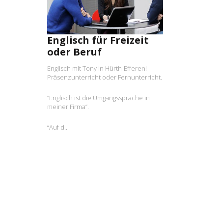
MEHR LESEN
Englisch für Freizeit
oder Beruf
Englisch mit Tony in Hürth-Efferen!
Präsenzunterricht oder Fernunterricht.
“Englisch ist die Umgangssprache in
meiner Firma”.
“Auf d..